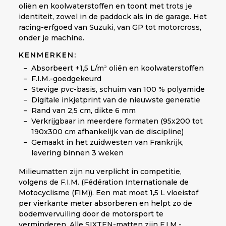
oliën en koolwaterstoffen en toont met trots je
identiteit, zowel in de paddock als in de garage. Het
racing-erfgoed van Suzuki, van GP tot motorcross,
onder je machine.
KENMERKEN:
Absorbeert +1,5 L/m² oliën en koolwaterstoffen
F.I.M.-goedgekeurd
Stevige pvc-basis, schuim van 100 % polyamide
Digitale inkjetprint van de nieuwste generatie
Rand van 2,5 cm, dikte 6 mm
Verkrijgbaar in meerdere formaten (95x200 tot
190x300 cm afhankelijk van de discipline)
Gemaakt in het zuidwesten van Frankrijk,
levering binnen 3 weken
Milieumatten zijn nu verplicht in competitie,
volgens de F.I.M. (Fédération Internationale de
Motocyclisme (FIM)). Een mat moet 1,5 L vloeistof
per vierkante meter absorberen en helpt zo de
bodemvervuiling door de motorsport te
verminderen. Alle SIXTEN-matten zijn F.I.M.-