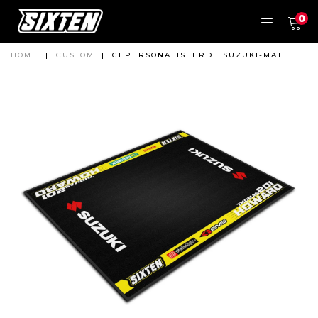
0
HOME
|
CUSTOM
|
GEPERSONALISEERDE SUZUKI-MAT