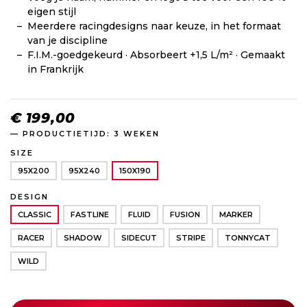
eigen stijl
Meerdere racingdesigns naar keuze, in het formaat
van je discipline
F.I.M.-goedgekeurd · Absorbeert +1,5 L/m² · Gemaakt
in Frankrijk
€ 199,00
— PRODUCTIETIJD: 3 WEKEN
SIZE
95X200
95X240
150X190
DESIGN
CLASSIC
FASTLINE
FLUID
FUSION
MARKER
RACER
SHADOW
SIDECUT
STRIPE
TONNYCAT
WILD