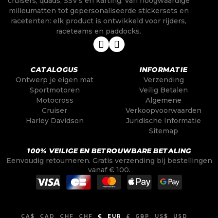
cruisers, quads, SSV’s en karting. Van hoogwaardige
milieumatten tot gepersonaliseerde stickersets en
racetenten: elk product is ontwikkeld voor rijders,
raceteams en paddocks.
CATALOGUS
INFORMATIE
Ontwerp je eigen mat
Verzending
Sportmotoren
Veilig Betalen
Motocross
Algemene
Cruiser
Verkoopvoorwaarden
Harley Davidson
Juridische Informatie
Sitemap
100% VEILIGE EN BETROUWBARE BETALING
Eenvoudig retourneren. Gratis verzending bij bestellingen
vanaf € 100.
CA$
CAD
CHF
CHF
€
EUR
£
GBP
US$
USD