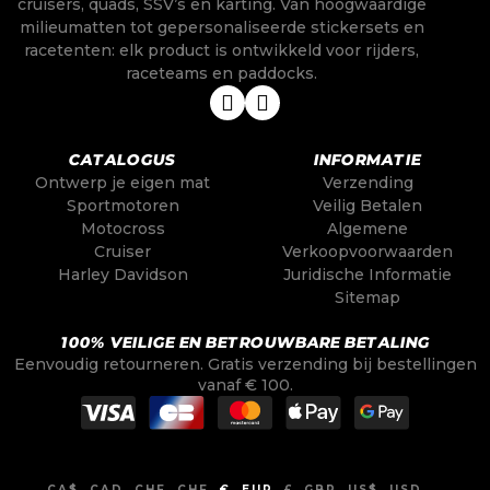
cruisers, quads, SSV’s en karting. Van hoogwaardige
milieumatten tot gepersonaliseerde stickersets en
racetenten: elk product is ontwikkeld voor rijders,
raceteams en paddocks.
CATALOGUS
INFORMATIE
Ontwerp je eigen mat
Verzending
Sportmotoren
Veilig Betalen
Motocross
Algemene
Cruiser
Verkoopvoorwaarden
Harley Davidson
Juridische Informatie
Sitemap
100% VEILIGE EN BETROUWBARE BETALING
Eenvoudig retourneren. Gratis verzending bij bestellingen
vanaf € 100.
CA$
CAD
CHF
CHF
€
EUR
£
GBP
US$
USD