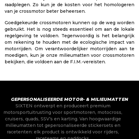
raadplegen. Zo kun je de kosten voor het homologeren
van je crossmotor beter beheersen.
Goedgekeurde crossmotoren kunnen op de weg worden
gebruikt. Het is nog steeds essentieel om aan de lokale
regelgeving te voldoen. Tegenwoordig is het belangrijk
om rekening te houden met de ecologische impact van
motorrijden. Om verantwoordelijker motorrijden aan te
moedigen, kun je onze milieumatten voor crossmotoren
bekijken, die voldoen aan de F.I.M.-vereisten.
GEPERSONALISEERDE MOTOR- & MILIEUMATTEN
SIXTEN ontwerpt en produceert premium
motorsportuitrusting voor sportmotoren, motocross,
cruisers, quads, SSV’s en karting. Van hoogwaardige
milieumatten tot gepersonaliseerde stickersets en
racetenten: elk product is ontwikkeld voor rijders,
raceteams en paddocks.