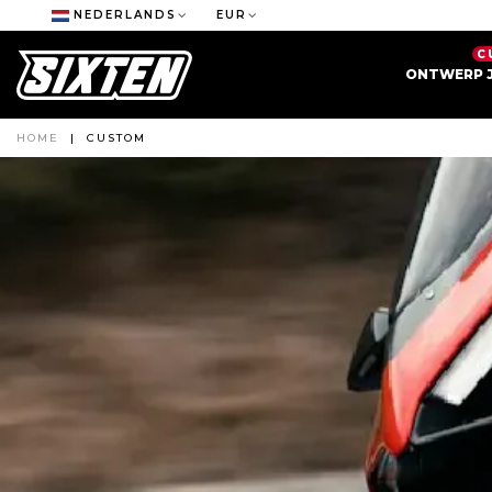
NEDERLANDS
EUR
C
ONTWERP J
HOME
|
CUSTOM