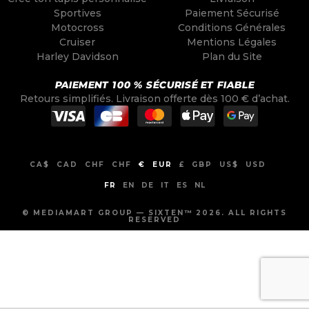
Sportives
Paiement Sécurisé
Motocross
Conditions Générales
Cruiser
Mentions Légales
Harley Davidson
Plan du Site
PAIEMENT 100 % SÉCURISÉ ET FIABLE
Retours simplifiés. Livraison offerte dès 100 € d’achat.
CA$
CAD
CHF
CHF
€
EUR
£
GBP
US$
USD
FR
EN
DE
IT
ES
NL
© MEDIAMART GROUP — SIXTEN™ 2026. ALL RIGHTS
RESERVED