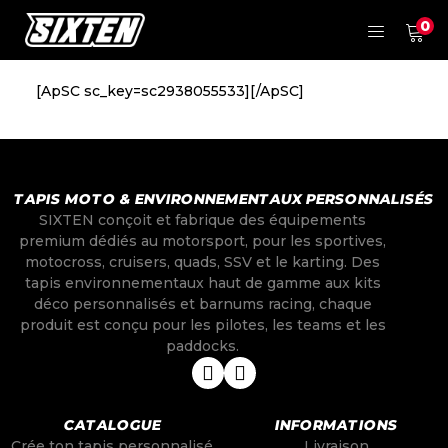
0
[ApSC sc_key=sc2938055533][/ApSC]
TAPIS MOTO & ENVIRONNEMENTAUX PERSONNALISÉS
SIXTEN conçoit et fabrique des équipements
premium dédiés au motorsport, pour les sportives,
motocross, cruisers, quads, SSV et le karting. Des
tapis environnementaux haut de gamme aux kits
déco personnalisés et barnums racing, chaque
produit est conçu pour les pilotes, les teams et les
paddocks.
CATALOGUE
INFORMATIONS
Crée ton tapis personnalisé
Livraison