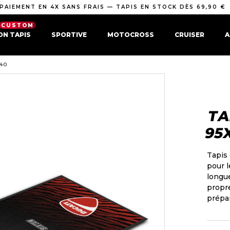
PAIEMENT EN 4X SANS FRAIS — TAPIS EN STOCK DÈS 69,90 €
CUSTOM
ON TAPIS
SPORTIVE
MOTOCROSS
CRUISER
A
40
TA
95
Tapis
pour l
longue
propre
prépar