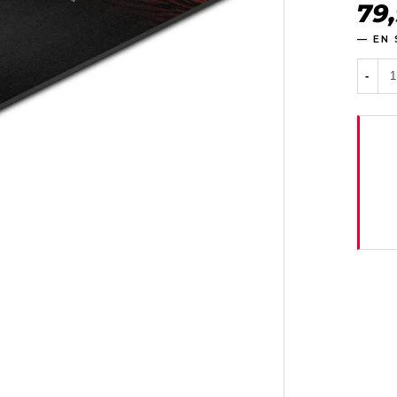
79
— EN
-