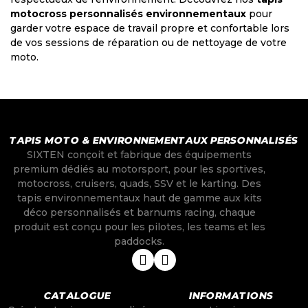
motocross personnalisés environnementaux
pour
garder votre espace de travail propre et confortable lors
de vos sessions de réparation ou de nettoyage de votre
moto.
TAPIS MOTO & ENVIRONNEMENTAUX PERSONNALISÉS
SIXTEN conçoit et fabrique des équipements
premium dédiés au motorsport, pour les sportives,
motocross, cruisers, quads, SSV et le karting. Des
tapis environnementaux haut de gamme aux kits
déco personnalisés et barnums racing, chaque
produit est conçu pour les pilotes, les teams et les
paddocks.
CATALOGUE
INFORMATIONS