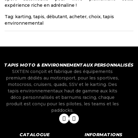
expérience riche en adrénaline !
Tag:
karting
,
tapis
,
débutant
,
acheter
,
choix
,
tapis
environnemental
TAPIS MOTO & ENVIRONNEMENTAUX PERSONNALISÉS
SIXTEN conçoit et fabrique des équipements
premium dédiés au motorsport, pour les sportives,
motocross, cruisers, quads, SSV et le karting. Des
tapis environnementaux haut de gamme aux kits
déco personnalisés et barnums racing, chaque
produit est conçu pour les pilotes, les teams et les
paddocks.
CATALOGUE
INFORMATIONS