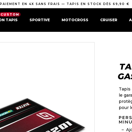
PAIEMENT EN 4X SANS FRAIS — TAPIS EN STOCK DÈS 69,90 €
CUSTOM
ON TAPIS
SPORTIVE
MOTOCROSS
CRUISER
A
TA
GA
Tapis
le gar
protèg
pour l
PERS
MINU
Aj