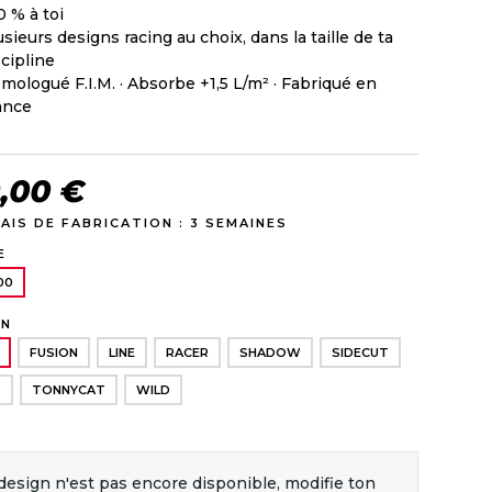
0 % à toi
usieurs designs racing au choix, dans la taille de ta
scipline
mologué F.I.M. · Absorbe +1,5 L/m² · Fabriqué en
ance
9,00 €
AIS DE FABRICATION : 3 SEMAINES
E
00
GN
FUSION
LINE
RACER
SHADOW
SIDECUT
T
TONNYCAT
WILD
design n'est pas encore disponible, modifie ton