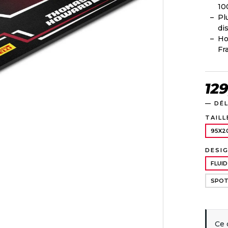
10
Pl
di
Ho
Fr
12
— DÉL
TAILL
95X2
DESI
FLUID
SPO
Ce 