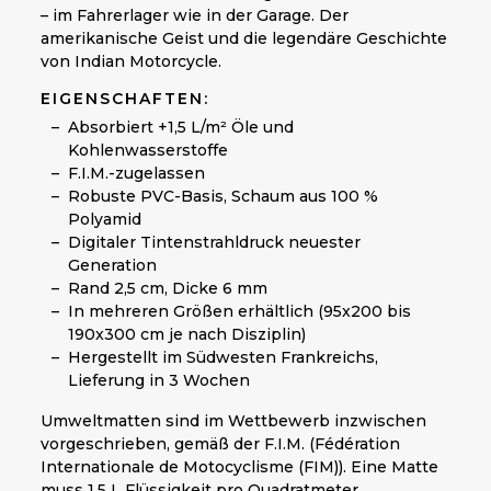
– im Fahrerlager wie in der Garage. Der
amerikanische Geist und die legendäre Geschichte
von Indian Motorcycle.
EIGENSCHAFTEN:
Absorbiert +1,5 L/m² Öle und
Kohlenwasserstoffe
F.I.M.-zugelassen
Robuste PVC-Basis, Schaum aus 100 %
Polyamid
Digitaler Tintenstrahldruck neuester
Generation
Rand 2,5 cm, Dicke 6 mm
In mehreren Größen erhältlich (95x200 bis
190x300 cm je nach Disziplin)
Hergestellt im Südwesten Frankreichs,
Lieferung in 3 Wochen
Umweltmatten sind im Wettbewerb inzwischen
vorgeschrieben, gemäß der F.I.M. (Fédération
Internationale de Motocyclisme (FIM)). Eine Matte
muss 1,5 L Flüssigkeit pro Quadratmeter