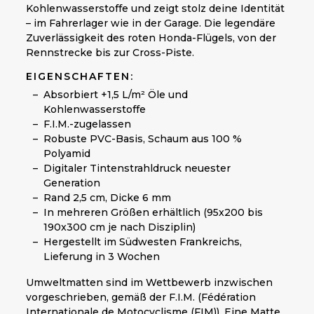
Kohlenwasserstoffe und zeigt stolz deine Identität
– im Fahrerlager wie in der Garage. Die legendäre
Zuverlässigkeit des roten Honda-Flügels, von der
Rennstrecke bis zur Cross-Piste.
EIGENSCHAFTEN:
Absorbiert +1,5 L/m² Öle und
Kohlenwasserstoffe
F.I.M.-zugelassen
Robuste PVC-Basis, Schaum aus 100 %
Polyamid
Digitaler Tintenstrahldruck neuester
Generation
Rand 2,5 cm, Dicke 6 mm
In mehreren Größen erhältlich (95x200 bis
190x300 cm je nach Disziplin)
Hergestellt im Südwesten Frankreichs,
Lieferung in 3 Wochen
Umweltmatten sind im Wettbewerb inzwischen
vorgeschrieben, gemäß der F.I.M. (Fédération
Internationale de Motocyclisme (FIM)). Eine Matte