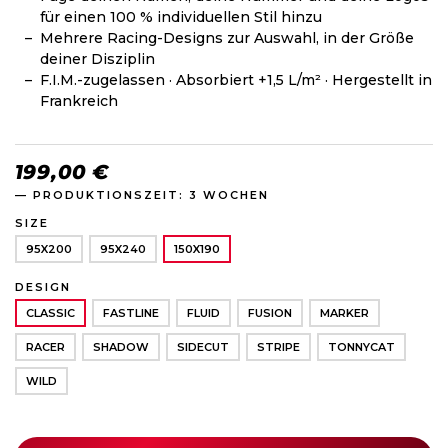
für einen 100 % individuellen Stil hinzu
Mehrere Racing-Designs zur Auswahl, in der Größe
deiner Disziplin
F.I.M.-zugelassen · Absorbiert +1,5 L/m² · Hergestellt in
Frankreich
199,00 €
— PRODUKTIONSZEIT: 3 WOCHEN
SIZE
95X200
95X240
150X190
DESIGN
CLASSIC
FASTLINE
FLUID
FUSION
MARKER
RACER
SHADOW
SIDECUT
STRIPE
TONNYCAT
WILD