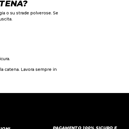
ATENA?
gia o su strade polverose. Se
scita.
icura.
lla catena. Lavora sempre in
PAGAMENTO 100% SICURO E
IONI