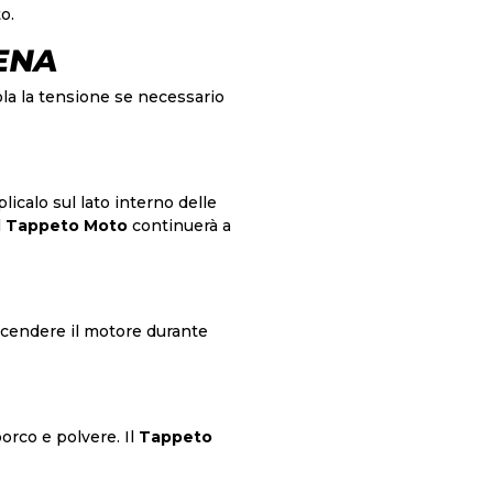
o.
TENA
ola la tensione se necessario
licalo sul lato interno delle
l
Tappeto Moto
continuerà a
accendere il motore durante
orco e polvere. Il
Tappeto