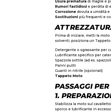
Usura prematura
di maglie e p
Rumori fastidiosi
e perdita di 
Corrosione
dovuta a umidità e
Sostituzioni
più frequenti e c
ATTREZZATURA
Prima di iniziare, metti la moto
solventi, posiziona un
Tappeto
Detergente o sgrassante per c
Lubrificante specifico per cat
Spazzola sottile (ad es. spazzol
Panni puliti
Guanti in nitrile (opzionali)
Tappeto Moto
PASSAGGI PER
1. PREPARAZI
Stabilizza la moto sul cavallett
sporco e lubrificante in eccesso