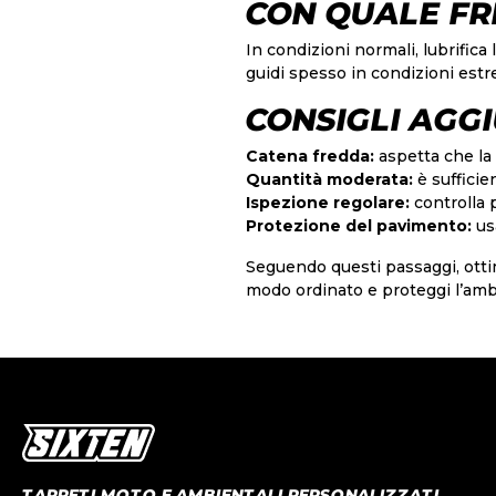
CON QUALE FR
In condizioni normali, lubrifica
guidi spesso in condizioni estr
CONSIGLI AGGI
Catena fredda:
aspetta che la c
Quantità moderata:
è sufficien
Ispezione regolare:
controlla 
Protezione del pavimento:
us
Seguendo questi passaggi, ottim
modo ordinato e proteggi l’ambi
TAPPETI MOTO E AMBIENTALI PERSONALIZZATI