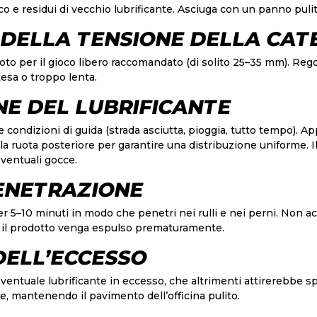
o e residui di vecchio lubrificante. Asciuga con un panno pulit
 DELLA TENSIONE DELLA CA
oto per il gioco libero raccomandato (di solito 25–35 mm). Reg
esa o troppo lenta.
NE DEL LUBRIFICANTE
e condizioni di guida (strada asciutta, pioggia, tutto tempo). App
a ruota posteriore per garantire una distribuzione uniforme. I
ventuali gocce.
PENETRAZIONE
 per 5–10 minuti in modo che penetri nei rulli e nei perni. Non 
e il prodotto venga espulso prematuramente.
DELL’ECCESSO
ventuale lubrificante in eccesso, che altrimenti attirerebbe sp
e, mantenendo il pavimento dell’officina pulito.