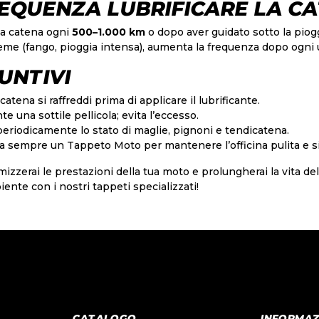
EQUENZA LUBRIFICARE LA C
 la catena ogni
500–1.000 km
o dopo aver guidato sotto la piog
eme (fango, pioggia intensa), aumenta la frequenza dopo ogni u
UNTIVI
atena si raffreddi prima di applicare il lubrificante.
te una sottile pellicola; evita l’eccesso.
periodicamente lo stato di maglie, pignoni e tendicatena.
a sempre un
Tappeto Moto
per mantenere l’officina pulita e s
izzerai le prestazioni della tua moto e prolungherai la vita de
ente con i nostri tappeti specializzati!
CATALOGO
INFORMAZ