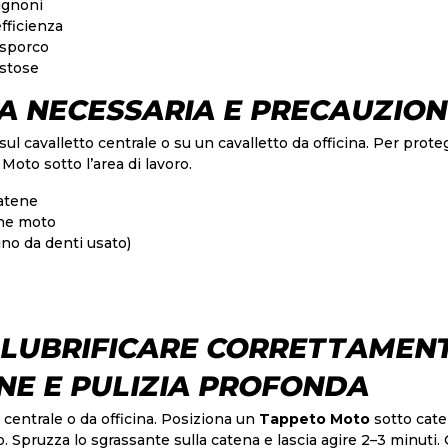
ignoni
efficienza
 sporco
ostose
 NECESSARIA E PRECAUZION
 sul cavalletto centrale o su un cavalletto da officina. Per pro
 Moto
sotto l’area di lavoro.
atene
ene moto
ino da denti usato)
 LUBRIFICARE CORRETTAMEN
ONE E PULIZIA PROFONDA
o centrale o da officina. Posiziona un
Tappeto Moto
sotto cate
. Spruzza lo sgrassante sulla catena e lascia agire 2–3 minuti.