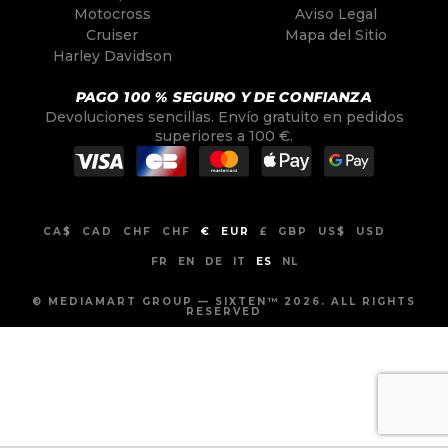
Motocross
Aviso Legal
Cruiser
Mapa del Sitio
Harley Davidson
PAGO 100 % SEGURO Y DE CONFIANZA
Devoluciones sencillas. Envío gratuito en pedidos
superiores a 100 €.
CA$
CAD
CHF
CHF
€
EUR
£
GBP
US$
USD
FR
EN
DE
IT
ES
NL
© MEDIAMART GROUP — SIXTEN™ 2026. ALL RIGHTS
RESERVED