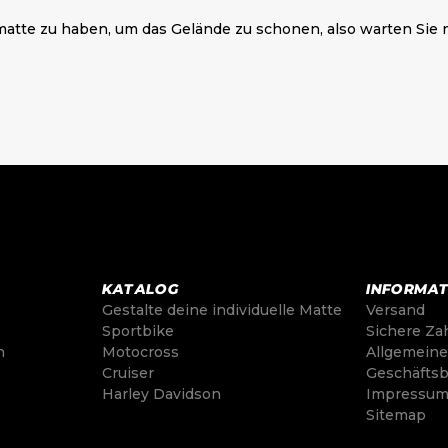
matte zu haben, um das Gelände zu schonen, also warten Sie ni
.
KATALOG
INFORMA
Gestalte deine individuelle Matte
Versand
Sportbike
Sichere Za
n
Motocross
Allgemein
Cruiser
Geschäfts
Harley Davidson
Impressu
Sitemap